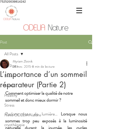
752520039814242
Post
All Posts
Myriam Zlotnik
All Posts
26 nov. 2015
8 min de lecture
L’importance d’un sommeil
Beauté
réparateur (Partie 2)
Santé
Comment optimiser la qualité de notre 
Healthy
sommeil et donc mieux dormir ?
Stress
Parlons donc de lumière… 
Lorsque nous 
News ODELIA Nature
sommes trop peu exposés à la luminosité 
cryothérapie
naturelle durant la journée, les cycles 