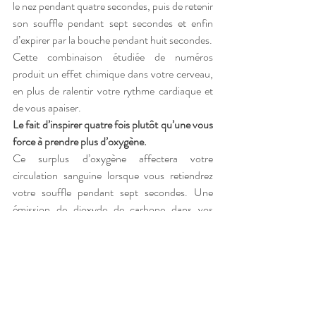
le nez pendant quatre secondes, puis de retenir 
son souffle pendant sept secondes et enfin 
d’expirer par la bouche pendant huit secondes.
Cette combinaison étudiée de numéros 
produit un effet chimique dans votre cerveau, 
en plus de ralentir votre rythme cardiaque et 
de vous apaiser.
Le fait d’inspirer quatre fois plutôt qu’une vous 
force à prendre plus d’oxygène.
Ce surplus d’oxygène affectera votre 
circulation sanguine lorsque vous retiendrez 
votre souffle pendant sept secondes. Une 
émission de dioxyde de carbone dans vos 
poumons s’effectuera ensuite lorsque vous 
expirerez pendant huit secondes.
Ainsi, cette technique de respiration ralentira 
votre rythme cardiaque et augmentera 
l’oxygène dans votre sang. Il se pourrait même 
que vous ressentiez un léger étourdissement, 