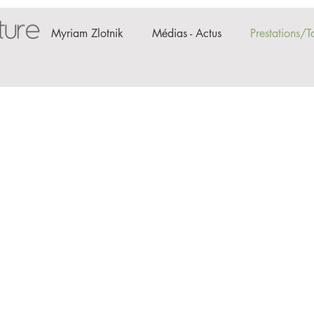
Myriam Zlotnik
Médias - Actus
Prestations/Ta