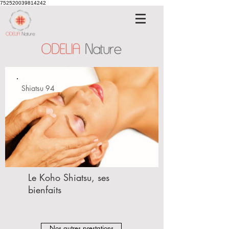
752520039814242
Shiatsu 94
Le Koho Shiatsu, ses
bienfaits
Nos autres prestations