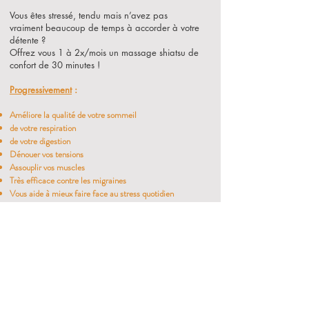
Vous êtes stressé, tendu mais n’avez pas
vraiment beaucoup de temps à accorder à votre
détente ?
Offrez vous 1 à 2x/mois un massage shiatsu de
confort de 30 minutes !
Progressivement
:
Améliore la qualité de votre sommeil
de votre respiration
de votre digestion
Dénouer vos tensions
Assouplir vos muscles
Très efficace contre les migraines
Vous aide à mieux faire face au stress quotidien
Vivifier votre peau
Favoriser votre lâcher-prise
Plus détendu, plus attentif à vous-même comme aux
autres, vous pourrez mieux éviter les tensions physiques
et morales, et évoluerez plus sereinement dans votre vie
personnelle et professionnelle.