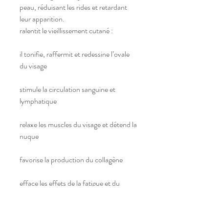
peau, réduisant les rides et retardant
leur apparition.
ralentit le vieillissement cutané :
il tonifie, raffermit et redessine l’ovale
du visage
stimule la circulation sanguine et
lymphatique
relaxe les muscles du visage et détend la
nuque
favorise la production du collagène
efface les effets de la fatigue et du
stress à l’origine des rides
régénère les tissus pour purifier, drainer