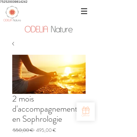
752520039814242
2 mois
d'accompagnement
en Sophrologie
Prix
Prix
 550,00 € 
495,00 €
original
promotionnel