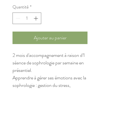
Quantité
*
Ajouter au panier
2 mois d'accompagnement à raison d'1
séance de sophrologie par semaine en
présentiel.
Apprendre à gérer ses émotions avec la
sophrologie : gestion du stress,
sommeil, gestion de la douleur,
préparation à un évènement ,
confiance en soi, perte de poids ....