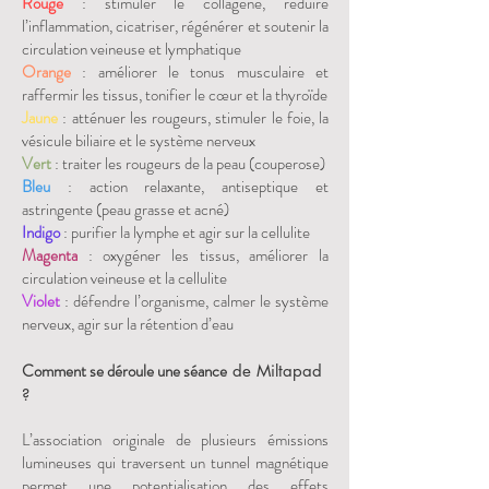
Rouge
: stimuler le collagène, réduire
l’inflammation, cicatriser, régénérer et soutenir la
circulation veineuse et lymphatique
Orange
: améliorer le tonus musculaire et
raffermir les tissus, tonifier le cœur et la thyroïde
Jaune
: atténuer les rougeurs, stimuler le foie, la
vésicule biliaire et le système nerveux
Vert
: traiter les rougeurs de la peau (couperose)
Bleu
: action relaxante, antiseptique et
astringente (peau grasse et acné)
Indigo
: purifier la lymphe et agir sur la cellulite
Magenta
: oxygéner les tissus, améliorer la
circulation veineuse et la cellulite
Violet
: défendre l’organisme, calmer le système
nerveux, agir sur la rétention d’eau
Comment se déroule une séance
de Miltapad
?
L’association originale de plusieurs émissions
lumineuses qui traversent un tunnel magnétique
permet une potentialisation des effets