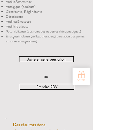
Anti-inflammatoire
Antalgique (douleurs)
Cicatrisante, Régénérante
Détoxicante
Anti-œdémateuse
Anti-infectieuse
Potentialisante (des remèdes et autres thérapeutiques)
Énergostimulante (réflexothérapies
Stimulation des points
,
et zones énergétiques
)
Acheter cette prestation
ou
Prendre RDV
Des résultats dans