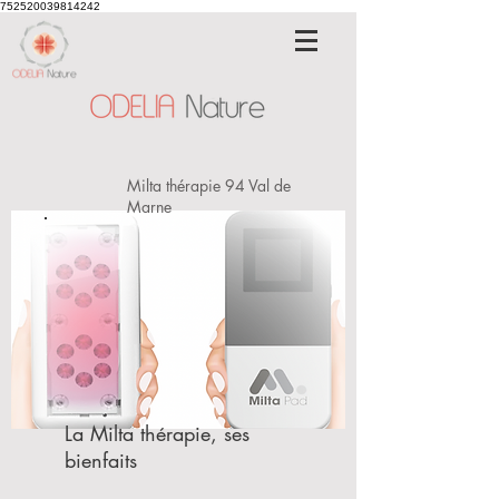
752520039814242
Milta thérapie 94 Val de
Marne
La Milta thérapie, ses
bienfaits