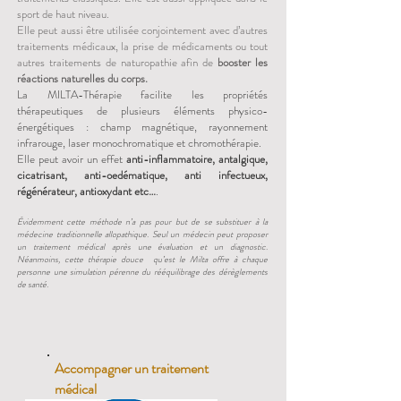
sport de haut niveau.
Elle peut aussi être utilisée conjointement avec d’autres
traitements médicaux, la prise de médicaments ou tout
autres traitements de naturopathie afin de
booster les
réactions naturelles du corps.
La MILTA-Thérapie facilite les propriétés
thérapeutiques de plusieurs éléments physico-
énergétiques : champ magnétique, rayonnement
infrarouge, laser monochromatique et chromothérapie.
Elle peut avoir un effet
anti-inflammatoire, antalgique,
cicatrisant, anti-oedématique, anti infectueux,
régénérateur, antioxydant etc…
.
Évidemment cette méthode n’a pas pour but de se substituer à la
médecine traditionne
lle allopathique. Seul un médecin peut proposer
un traitement médical après une évaluation et un diagnostic.
Néanmoins, cette thérapie douce qu’est le Milta offre à chaque
personne une simulation pérenne du rééquilibrage des dérèglements
de santé.
Accompagner un traitement
médical