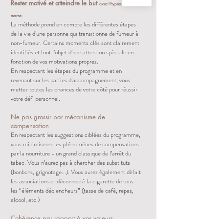
Rester motivé et atteindre le but
avec
l'hypnose val de
marne
La méthode prend en compte les différentes étapes
de la vie d’une personne qui transitionne de fumeur à
non-fumeur. Certains moments clés sont clairement
identifiés et font l’objet d’une attention spéciale en
fonction de vos motivations propres.
En respectant les étapes du programme et en
revenant sur les parties d’accompagnement, vous
mettez toutes les chances de votre côté pour réussir
votre défi personnel.
Ne pas grossir par mécanisme de
compensation
En respectant les suggestions ciblées du programme,
vous minimiserez les phénomènes de compensations
par la nourriture - un grand classique de l’arrêt du
tabac. Vous n’aurez pas à chercher des substituts
(bonbons, grignotage...). Vous aurez également défait
les associations et déconnecté la cigarette de tous
les “éléments déclencheurs” (tasse de café, repas,
alcool, etc.)
Cohérence par rapport à vos valeurs...