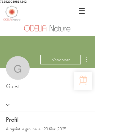
752520039814242
Plus d'actions
S'abonner
Guest
Guest
Profil
A rejoint le groupe le : 23 févr. 2025