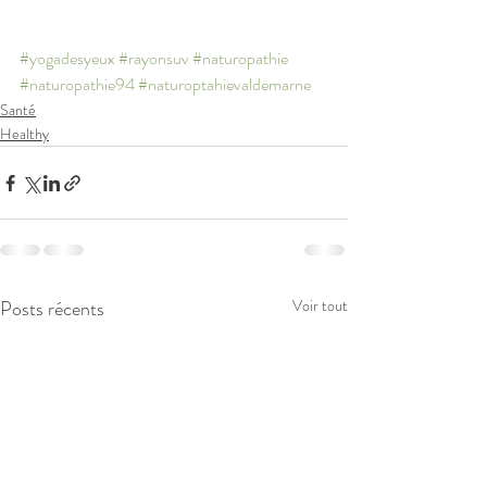
#yogadesyeux
#rayonsuv
#naturopathie
#naturopathie94
#naturoptahievaldemarne
Santé
Healthy
Posts récents
Voir tout