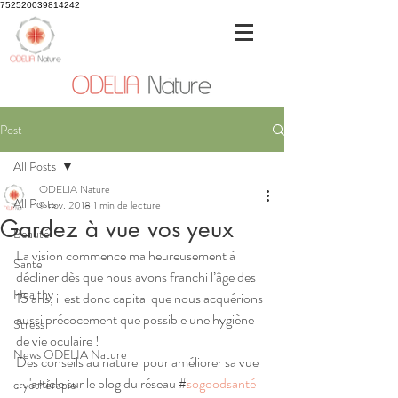
752520039814242
Post
All Posts
ODELIA Nature
All Posts
9 nov. 2018
1 min de lecture
Gardez à vue vos yeux
Beauté
La vision commence malheureusement à 
Santé
décliner dès que nous avons franchi l’âge des 
Healthy
15 ans, il est donc capital que nous acquérions 
aussi précocement que possible une hygiène 
Stress
de vie oculaire !
News ODELIA Nature
Des conseils au naturel pour améliorer sa vue 
...l'article sur le blog du réseau #
sogoodsanté
cryothérapie