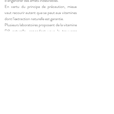
d’engendrer des effets indésirables.
En vertu du principe de précaution, mieux 
vaut recourir autant que se peut aux vitamines 
dont l’extraction naturelle est garantie. 
Plusieurs laboratoires proposent de la vitamine 
D3 naturelle, cependant vous la trouverez 
également dans les magasins bio. 
Il est conseillé d’ en prendre un petit peu tous 
les jours, souvent une goutte dans quelque 
chose de gras et si possible contenant du 
calcium (comme de la purée de sésame). C’est 
mieux pour les enfants et les personnes minces 
qui ont une capacité de stockage dans la 
graisse moins importante.
Pourquoi est ce qu’il y a eu une polémique 
autour de la vitamine D prescrite pour les 
bébés ?
Souvent la vitamine D prescrite contient de la 
vitamine D2 (végétale) qui contiennent des 