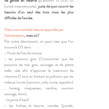
de garder en réserve
 qu’environ 15 000 UI 
(unité internationale), 
juste de quoi couvrir les 
besoins d’un seul des trois mois les plus 
difficiles de l’année.
Dans une moindre mesure apportée par 
l’alimentation
, mais où?
Par ordre décroissant, on peut citer que l’on 
trouve la D3 dans 
- l’huile de foie de morue, 
- les poissons gras (Consommer que les 
poissons de mer gras, sauvages et de petite 
taille, cela afin d’apporter le maximum de 
vitamine D tout en limitant la pollution par les 
métaux lourds (saumon, sole, truite, espadon) 
; hareng, maquereau, sardine, saumon 
sauvage, thon), 
- le jaune d’oeuf, 
- les huîtres…le beurre, viandes (poulet, 