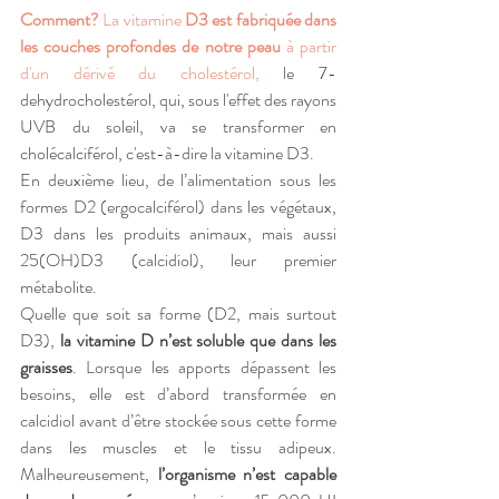
Comment?
 La vitamine 
D3 est fabriquée dans 
les couches profondes de notre peau
 à partir 
d'un dérivé du cholestérol,
 le 7-
dehydrocholestérol, qui, sous l'effet des rayons 
UVB du soleil, va se transformer en 
cholécalciférol, c'est-à-dire la vitamine D3. 
En deuxième lieu, de l’alimentation sous les 
formes D2 (ergocalciférol) dans les végétaux, 
D3 dans les produits animaux, mais aussi 
25(OH)D3 (calcidiol), leur premier 
métabolite.
Quelle que soit sa forme (D2, mais surtout 
D3), 
la vitamine D n’est soluble que dans les 
graisses
. Lorsque les apports dépassent les 
besoins, elle est d’abord transformée en 
calcidiol avant d’être stockée sous cette forme 
dans les muscles et le tissu adipeux. 
Malheureusement, 
l’organisme n’est capable 