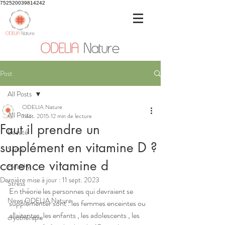
752520039814242
Post
All Posts
ODELIA Nature
All Posts
1 oct. 2015
12 min de lecture
Faut il prendre un
Beauté
supplément en vitamine D ?
Santé
carence vitamine d
Healthy
Dernière mise à jour :
11 sept. 2023
Stress
En théorie les personnes qui devraient se 
News ODELIA Nature
supplémenter sont : les femmes enceintes ou 
allaitantes, les enfants , les adolescents , les 
cryothérapie