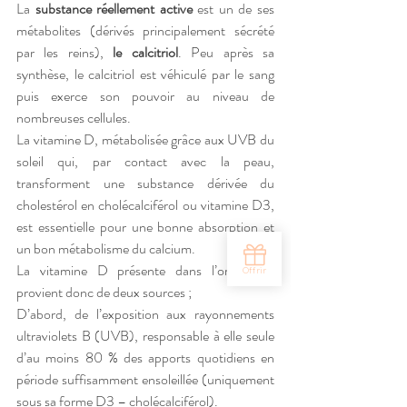
La 
substance réellement active
 est un de ses 
métabolites (dérivés principalement sécrété 
par les reins), 
le calcitriol
. Peu après sa 
synthèse, le calcitriol est véhiculé par le sang 
puis exerce son pouvoir au niveau de 
nombreuses cellules.
La vitamine D, métabolisée grâce aux UVB du 
soleil qui, par contact avec la peau, 
transforment une substance dérivée du 
cholestérol en cholécalciférol ou vitamine D3, 
est essentielle pour une bonne absorption et 
un bon métabolisme du calcium.
La vitamine D présente dans l’organisme 
provient donc de deux sources ;
D’abord, de l’exposition aux rayonnements 
ultraviolets B (UVB), responsable à elle seule 
d’au moins 80 % des apports quotidiens en 
période suffisamment ensoleillée (uniquement 
sous sa forme D3 – cholécalciférol). 